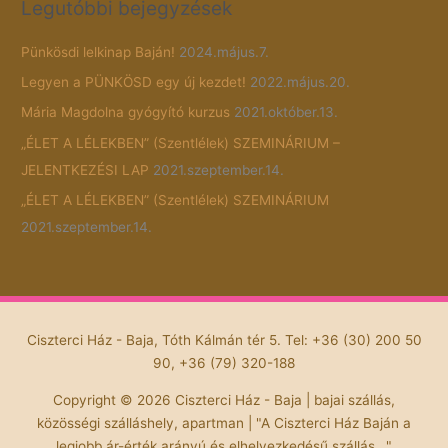
Legutóbbi bejegyzések
Pünkösdi lelkinap Baján!
2024.május.7.
Legyen a PÜNKÖSD egy új kezdet!
2022.május.20.
Mária Magdolna gyógyító kurzus
2021.október.13.
„ÉLET A LÉLEKBEN” (Szentlélek) SZEMINÁRIUM –
JELENTKEZÉSI LAP
2021.szeptember.14.
„ÉLET A LÉLEKBEN” (Szentlélek) SZEMINÁRIUM
2021.szeptember.14.
Ciszterci Ház - Baja, Tóth Kálmán tér 5. Tel: +36 (30) 200 50
90, +36 (79) 320-188
Copyright © 2026
Ciszterci Ház - Baja
| bajai szállás,
közösségi szálláshely, apartman | "A Ciszterci Ház Baján a
legjobb ár-érték arányú és elhelyezkedésű szállás..."