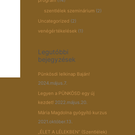
program
(14)
szentlélek szeminárium
(2)
Uncategorized
(2)
venégértékelések
(1)
Legutóbbi
bejegyzések
Pünkösdi lelkinap Baján!
2024.május.7.
Legyen a PÜNKÖSD egy új
kezdet!
2022.május.20.
Mária Magdolna gyógyító kurzus
2021.október.13.
„ÉLET A LÉLEKBEN” (Szentlélek)