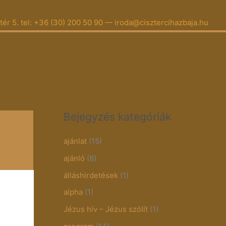
 tér 5. tel: +36 (30) 200 50 90 — iroda@cisztercihazbaja.hu
Bejegyzés kategóriák
ajánlat
(15)
ajánló
(8)
álláshirdetések
(1)
alpha
(1)
Jézus hív – Jézus szólít
(1)