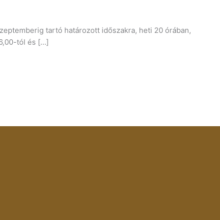
zeptemberig tartó határozott időszakra, heti 20 órában,
,00-tól és […]