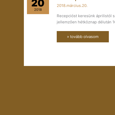
20
álláshirdetés
2018.március.20.
2018
Recepcióst keresünk áprilistól s
jellemzően hétköznap délután 16
» tovább olvasom