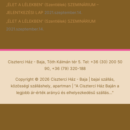
„ÉLET A LÉLEKBEN” (Szentlélek) SZEMINÁRIUM –
JELENTKEZÉSI LAP
2021.szeptember.14.
„ÉLET A LÉLEKBEN” (Szentlélek) SZEMINÁRIUM
2021.szeptember.14.
Ciszterci Ház - Baja, Tóth Kálmán tér 5. Tel: +36 (30) 200 50
90, +36 (79) 320-188
Copyright © 2026
Ciszterci Ház - Baja
| bajai szállás,
közösségi szálláshely, apartman | "A Ciszterci Ház Baján a
legjobb ár-érték arányú és elhelyezkedésű szállás..."