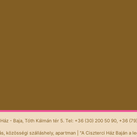
 Ház - Baja, Tóth Kálmán tér 5. Tel: +36 (30) 200 50 90, +36 (7
lás, közösségi szálláshely, apartman | "A Ciszterci Ház Baján a l