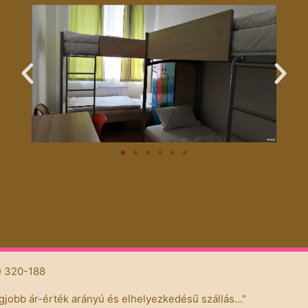
szimpla szoba
9) 320-188
egjobb ár-érték arányú és elhelyezkedésű szállás..."