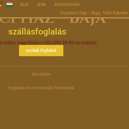
ászf
árak
szemlélődés
ci Ház - Baja
Ciszterci Ház - Baja, Tóth Kálmán
szállásfoglalás
on online, vagy hívjon a (30) 200 50 90-es számon
szobát foglalok
díjszabás
foglalási és lemondási feltételek