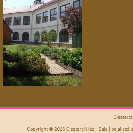
Ciszterci
Copyright © 2026
Ciszterci Ház - Baja
| bajai szál