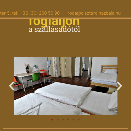
 tér 5. tel: +36 (30) 200 50 90 — iroda@cisztercihazbaja.hu
foglaljon
a
s
z
á
l
l
á
s
a
d
ó
t
ó
l
családi apartman